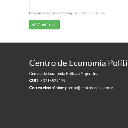
No es necesario respetar mayúsculas ni minúsculas.
Confirmar
Centro de Economia Políti
Centro de Economia Política Argentina
CUIT
: 33715529179
Correo electrónico
:
prensa@centrocepa.com.ar