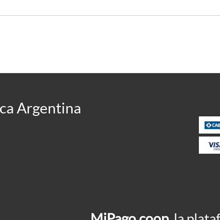
ca Argentina
MiPago.coop
, la pla