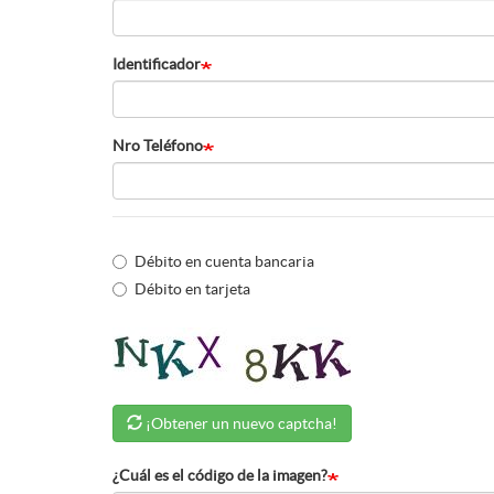
Identificador
Nro Teléfono
Selecciona
tu
Débito en cuenta bancaria
Débito en tarjeta
medio
de
pago
preferido
¡Obtener un nuevo captcha!
¿Cuál es el código de la imagen?