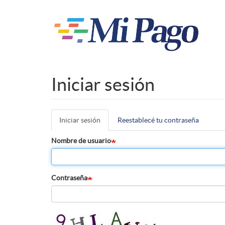
Pasar
al
contenido
principal
Iniciar sesión
Iniciar sesión
(solapa
Reestablecé tu contraseña
Solapas
activa)
principales
Nombre de usuario
Contraseña