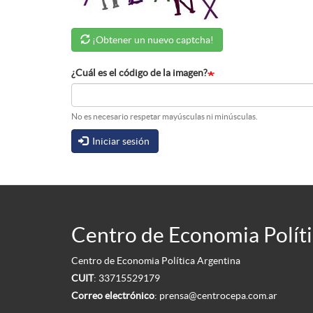
¡Obtener un nuevo captcha!
¿Cuál es el código de la imagen?
No es necesario respetar mayúsculas ni minúsculas.
Iniciar sesión
Centro de Economia Políti
Centro de Economia Política Argentina
CUIT
: 33715529179
Correo electrónico
:
prensa@centrocepa.com.ar